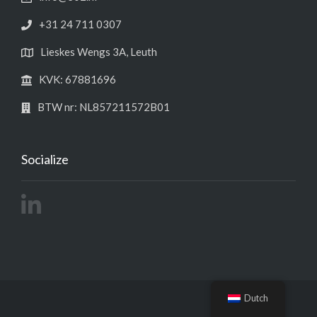
+31 24 711 0307
Lieskes Wengs 3A, Leuth
KVK: 67881696
BTW nr: NL857211572B01
Socialize
Dutch