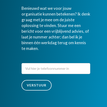
Benieuwd wat we voor jouw
organisatie kunnen betekenen? Ik denk
graag met je mee om de juiste
oplossing te vinden. Stuur me een
bericht voor een vrijblijvend advies, of
laat je nummer achter; dan bel ik je
binnen één werkdag terug om kennis
te maken.
bel
Indien
mij
je een
mens
terug
bent,
VERSTUUR
laat
dit
veld
leeg:.